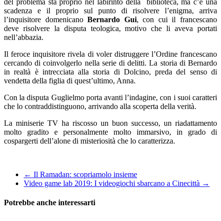
del problema sta proprio nel labirinto della biblioteca, ma c’è una
scadenza e il proprio sul punto di risolvere l’enigma, arriva
l’inquisitore domenicano
Bernardo Gui
, con cui il francescano
deve risolvere la disputa teologica, motivo che li aveva portati
nell’abbazia.
Il feroce inquisitore rivela di voler distruggere l’Ordi
ne francescano
cercando di coinvolgerlo nella serie di delitti. La storia di Bernardo
in realtà è intrecciata alla storia di Dolcino, preda del senso di
vendetta della figlia di quest’ultimo, Anna.
Con la disputa Guglielmo porta avanti l’indagine, con i suoi caratteri
che lo contraddistinguono, arrivando alla scoperta della verità.
La miniserie TV ha riscosso un buon successo, un riadattamento
molto gradito e personalmente molto immarsivo, in grado di
cospargerti dell’alone di misteriosità che lo caratterizza.
←
Il Ramadan: scopriamolo insieme
Video game lab 2019: I videogiochi sbarcano a Cinecittà
→
Potrebbe anche interessarti