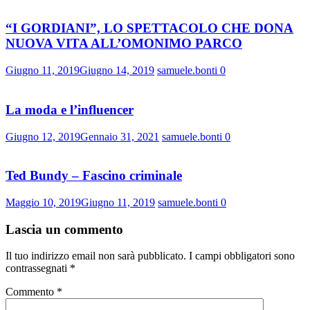
“I GORDIANI”, LO SPETTACOLO CHE DONA
NUOVA VITA ALL’OMONIMO PARCO
Giugno 11, 2019
Giugno 14, 2019
samuele.bonti
0
La moda e l’influencer
Giugno 12, 2019
Gennaio 31, 2021
samuele.bonti
0
Ted Bundy – Fascino criminale
Maggio 10, 2019
Giugno 11, 2019
samuele.bonti
0
Lascia un commento
Il tuo indirizzo email non sarà pubblicato.
I campi obbligatori sono
contrassegnati
*
Commento
*