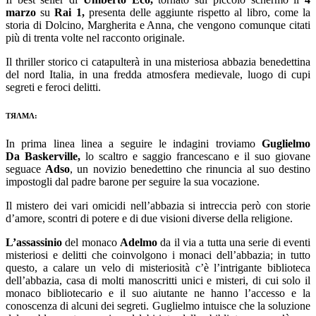
marzo
su
Rai 1,
presenta delle aggiunte rispetto al libro, come la
storia di Dolcino, Margherita e Anna, che vengono comunque citati
più di trenta volte nel racconto originale.
Il thriller storico ci catapulterà in una misteriosa abbazia benedettina
del nord Italia, in una fredda atmosfera medievale, luogo di cupi
segreti e feroci delitti.
ƬЯΛMΛ:
In prima linea linea a seguire le indagini troviamo
Guglielmo
Da
Baskerville,
lo scaltro e saggio francescano e il suo giovane
seguace
Adso
, un novizio benedettino che rinuncia al suo destino
impostogli dal padre barone per seguire la sua vocazione.
Il mistero dei vari omicidi nell’abbazia si intreccia però con storie
d’amore, scontri di potere e di due visioni diverse della religione.
L’assassinio
del monaco
Adelmo
da il via a tutta una serie di eventi
misteriosi e delitti che coinvolgono i monaci dell’abbazia; in tutto
questo, a calare un velo di misteriosità c’è l’intrigante biblioteca
dell’abbazia, casa di molti manoscritti unici e misteri, di cui solo il
monaco bibliotecario e il suo aiutante ne hanno l’accesso e la
conoscenza di alcuni dei segreti. Guglielmo intuisce che la soluzione