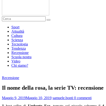
Sport
Attualità
Cultura
Scienza
Tecnologia
Tendenza
Recensione
Scuola nostra
Video
Chi siamo?
Recensione
Il nome della rosa, la serie TV: recensione
Maggio 9, 2019
Maggio 10, 2019
samuele.bonti
0 commenti
Il best seller di
Umberto Eco,
tornato sul piccolo schermo il
4