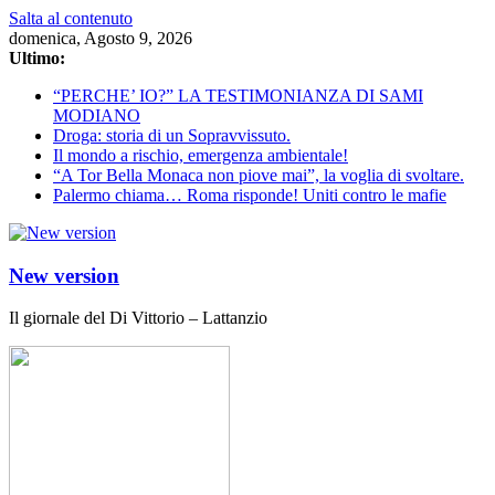
Salta al contenuto
domenica, Agosto 9, 2026
Ultimo:
“PERCHE’ IO?” LA TESTIMONIANZA DI SAMI
MODIANO
Droga: storia di un Sopravvissuto.
Il mondo a rischio, emergenza ambientale!
“A Tor Bella Monaca non piove mai”, la voglia di svoltare.
Palermo chiama… Roma risponde! Uniti contro le mafie
New version
Il giornale del Di Vittorio – Lattanzio