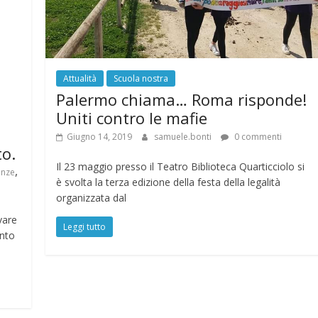
Attualità
Scuola nostra
Palermo chiama… Roma risponde!
Uniti contro le mafie
Giugno 14, 2019
samuele.bonti
0 commenti
to.
Il 23 maggio presso il Teatro Biblioteca Quarticciolo si
,
enze
è svolta la terza edizione della festa della legalità
organizzata dal
vare
Leggi tutto
ento