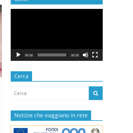
Video
Player
00:00
00:50
Cerca
Notizie che viaggiano in rete