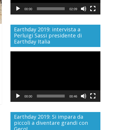
00:00
02:09
Earthday 2019: intervista a
Perluigi Sassi presidente di
Earthday Italia
Video
Player
00:00
00:46
Earthday 2019: Si impara da
piccoli a diventare grandi con
Geco!