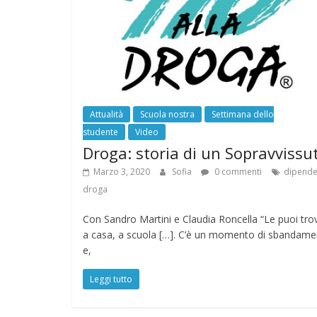
Attualità
Scuola nostra
Settimana dello
studente
Video
Droga: storia di un Sopravvissu
Marzo 3, 2020
Sofia
0 commenti
dipend
droga
Con Sandro Martini e Claudia Roncella “Le puoi tro
a casa, a scuola […]. C’è un momento di sbandam
e,
Leggi tutto