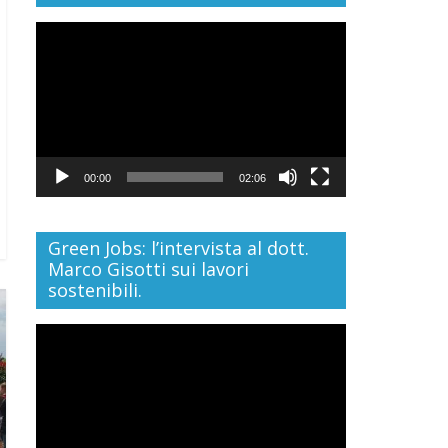
Video
Player
00:00
02:06
Green Jobs: l’intervista al dott.
Marco Gisotti sui lavori
sostenibili.
Video
Player